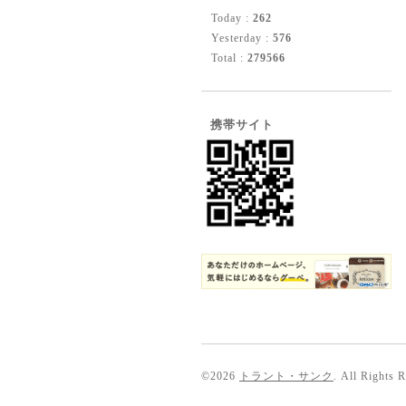
Today :
262
Yesterday :
576
Total :
279566
携帯サイト
©2026
トラント・サンク
. All Rights 