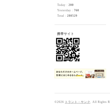
Today :
200
Yesterday :
760
Total :
280529
携帯サイト
©2026
トラント・サンク
. All Rights 