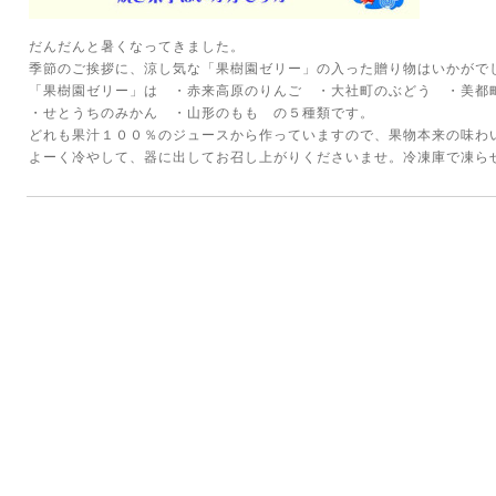
だんだんと暑くなってきました。
季節のご挨拶に、涼し気な「果樹園ゼリー」の入った贈り物はいかがで
「果樹園ゼリー」は ・赤来高原のりんご ・大社町のぶどう ・美
・せとうちのみかん ・山形のもも の５種類です。
どれも果汁１００％のジュースから作っていますので、果物本来の味わ
よーく冷やして、器に出してお召し上がりくださいませ。冷凍庫で凍ら